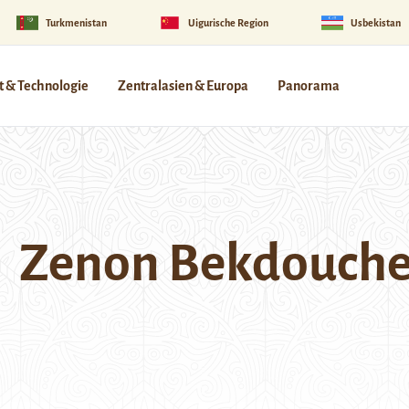
Turkmenistan
Uigurische Region
Usbekistan
 & Technologie
Zentralasien & Europa
Panorama
Zenon Bekdouch