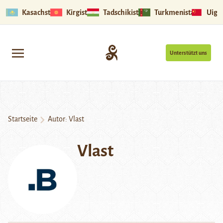
Kasachstan
Kirgistan
Tadschikistan
Turkmenistan
Uigu
Unterstützt uns
Startseite
Autor: Vlast
Vlast