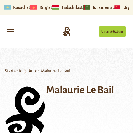
Kasachstan
Kirgistan
Tadschikistan
Turkmenistan
Uigu
Unterstützt uns
Startseite
Autor: Malaurie Le Bail
Malaurie Le Bail