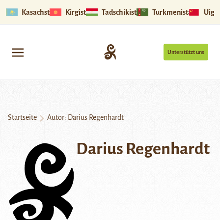
Kasachstan
Kirgistan
Tadschikistan
Turkmenistan
Uigu
Unterstützt uns
Startseite
Autor: Darius Regenhardt
Darius Regenhardt