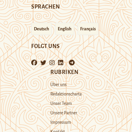
SPRACHEN
Deutsch
English
Français
FOLGT UNS
RUBRIKEN
Über uns
Redaktionscharta
Unser Team
Unsere Partner
Impressum
Kontakt