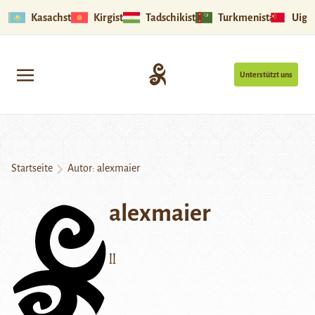
Kasachstan
Kirgistan
Tadschikistan
Turkmenistan
Uigu
Unterstützt uns
Startseite
Autor: alexmaier
alexmaier
ll