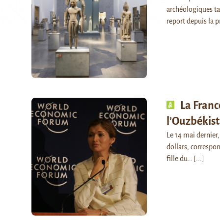
archéologiques tad
report depuis la 
La Franc
l’Ouzbékis
Le 14 mai dernier,
dollars, correspo
fille du…
[...]