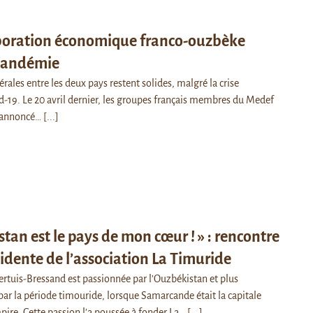
aboration économique franco-ouzbèke
 pandémie
térales entre les deux pays restent solides, malgré la crise
-19. Le 20 avril dernier, les groupes français membres du Medef
t annoncé…
[...]
stan est le pays de mon cœur ! » : rencontre
sidente de l’association La Timuride
rtuis-Bressand est passionnée par l’Ouzbékistan et plus
par la période timouride, lorsque Samarcande était la capitale
re. Cette passion l’a poussée à fonder La…
[...]