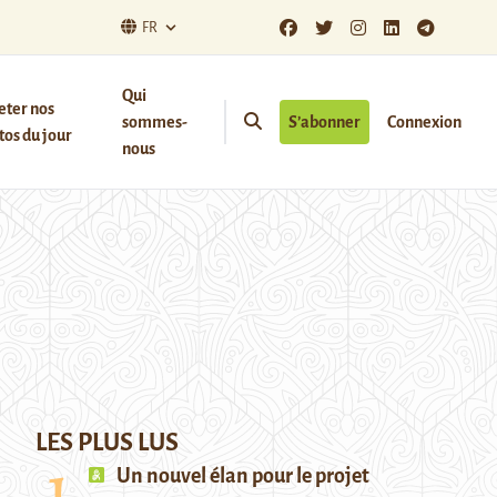
FR
Qui
eter nos
sommes-
S’abonner
Connexion
os du jour
nous
LES PLUS LUS
Un nouvel élan pour le projet