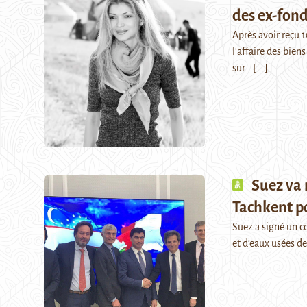
des ex-fon
Après avoir reçu 1
l'affaire des bien
sur…
[...]
Suez va 
Tachkent po
Suez a signé un c
et d’eaux usées de