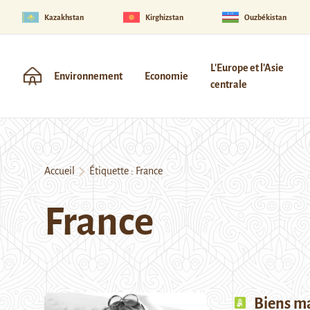
Kazakhstan
Kirghizstan
Ouzbékistan
L'Europe et l'Asie
Environnement
Economie
centrale
Accueil
Étiquette :
France
France
Biens ma