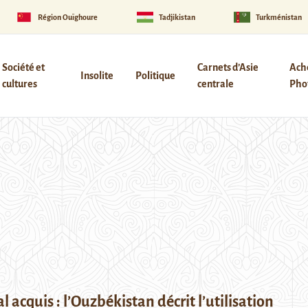
Région Ouïghoure
Tadjikistan
Turkménistan
Société et
Carnets d’Asie
Ach
Insolite
Politique
cultures
centrale
Phot
l acquis : l’Ouzbékistan décrit l’utilisation