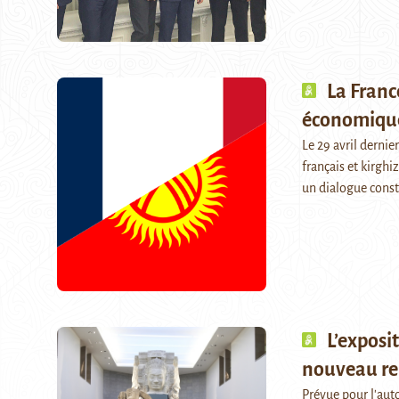
La Franc
économique
Le 29 avril dernie
français et kirghi
un dialogue const
L’exposi
nouveau re
Prévue pour l'aut