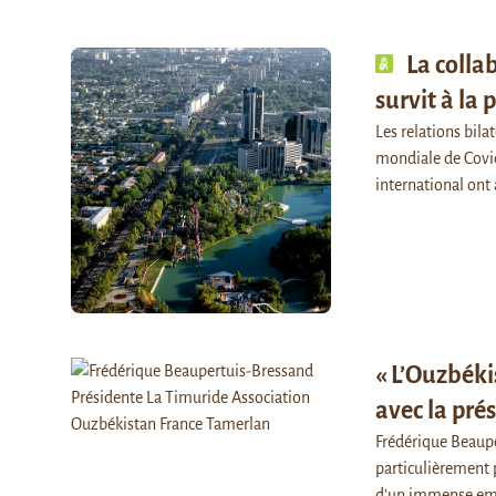
La coll
survit à la
Les relations bila
mondiale de Covid
international on
« L’Ouzbéki
avec la pré
Frédérique Beaupe
particulièrement 
d’un immense empi