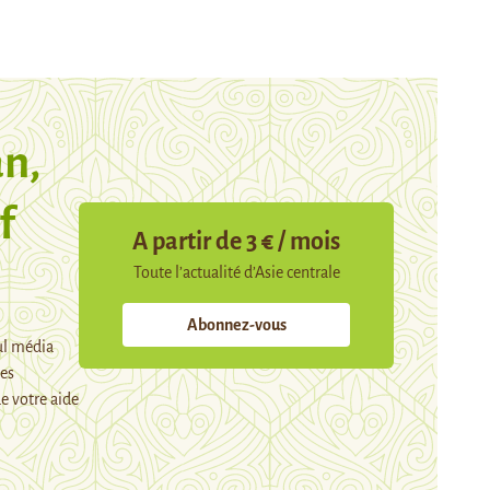
n,
f
A partir de 3 € / mois
Toute l’actualité d’Asie centrale
Abonnez-vous
ul média
mes
e votre aide