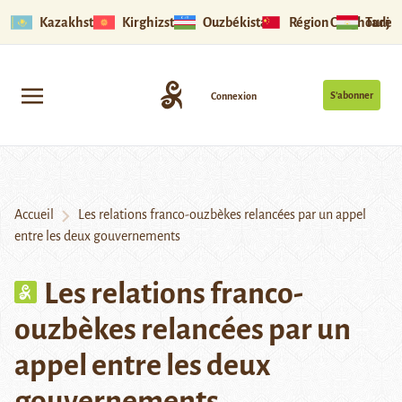
Kazakhstan
Kirghizstan
Ouzbékistan
Région Ouïghoure
Tadjik
S’abonner
Connexion
Accueil
Les relations franco-ouzbèkes relancées par un appel
entre les deux gouvernements
Les relations franco-
ouzbèkes relancées par un
appel entre les deux
gouvernements