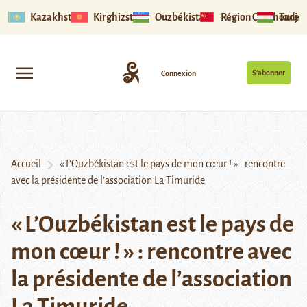
Kazakhstan
Kirghizstan
Ouzbékistan
Région Ouïghoure
Tadjik
S’abonner
Connexion
Accueil
« L’Ouzbékistan est le pays de mon cœur ! » : rencontre
avec la présidente de l’association La Timuride
« L’Ouzbékistan est le pays de
mon cœur ! » : rencontre avec
la présidente de l’association
La Timuride