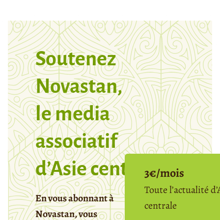
Soutenez
Novastan,
le media
associatif
d’Asie centrale
3€/mois
Toute l’actualité d’
En vous abonnant à
centrale
Novastan, vous