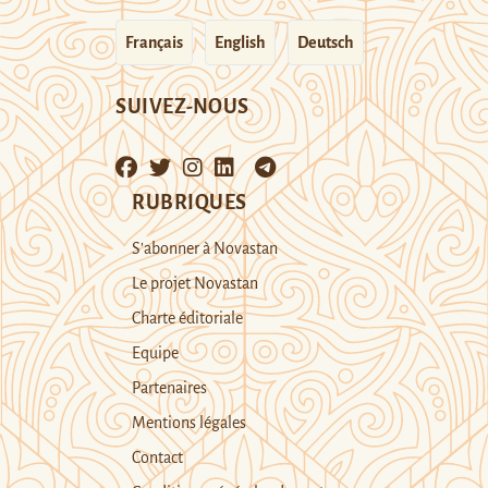
Français
English
Deutsch
SUIVEZ-NOUS
RUBRIQUES
S’abonner à Novastan
Le projet Novastan
Charte éditoriale
Equipe
Partenaires
Mentions légales
Contact