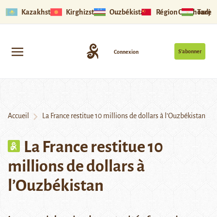
Kazakhstan
Kirghizstan
Ouzbékistan
Région Ouïghoure
Tadjik
S’abonner
Connexion
Accueil
La France restitue 10 millions de dollars à l’Ouzbékistan
La France restitue 10
millions de dollars à
l’Ouzbékistan