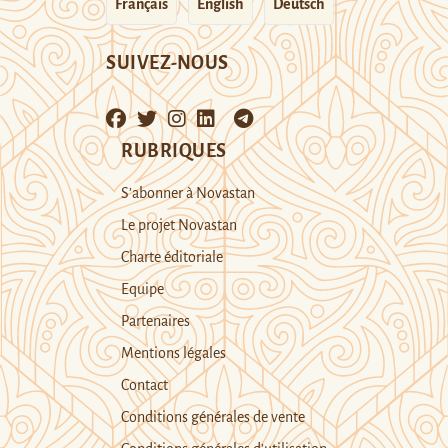
Français
English
Deutsch
SUIVEZ-NOUS
RUBRIQUES
S’abonner à Novastan
Le projet Novastan
Charte éditoriale
Equipe
Partenaires
Mentions légales
Contact
Conditions générales de vente