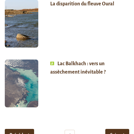
La disparition du fleuve Oural
Lac Balkhach : vers un
assèchement inévitable ?