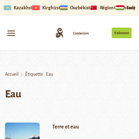
Kazakhstan
Kirghizstan
Ouzbékistan
Région Ouïghoure
Tadjik
S’abonner
Connexion
Accueil
Étiquette :
Eau
Eau
Terre et eau