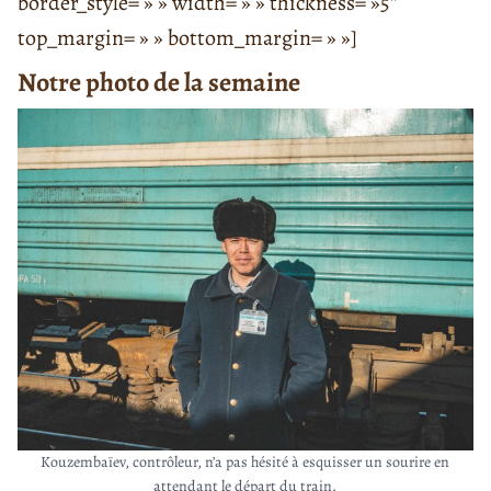
border_style= » » width= » » thickness= »5″
top_margin= » » bottom_margin= » »]
Notre photo de la semaine
Kouzembaïev, contrôleur, n’a pas hésité à esquisser un sourire en
attendant le départ du train.