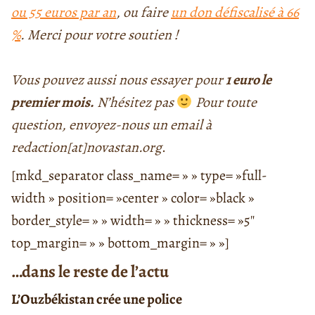
ou 55 euros par an
, ou faire
un don défiscalisé à 66
%
.
Merci pour votre soutien !
Vous pouvez aussi nous essayer pour
1 euro le
premier mois.
N’hésitez pas
Pour toute
question, envoyez-nous un email à
redaction[at]novastan.org
.
[mkd_separator class_name= » » type= »full-
width » position= »center » color= »black »
border_style= » » width= » » thickness= »5″
top_margin= » » bottom_margin= » »]
…dans le reste de l’actu
L’Ouzbékistan crée une police