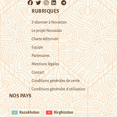
RUBRIQUES
S’abonner à Novastan
Le projet Novastan
Charte éditoriale
Equipe
Partenaires
Mentions légales
Contact
Conditions générales de vente
Conditions générales d’utilisation
NOS PAYS
Kazakhstan
Kirghizstan