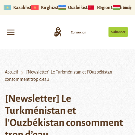
Kazakhstan
Kirghizstan
Ouzbékistan
Région Ouïghoure
Tadjik
S’abonner
Connexion
Accueil
[Newsletter] Le Turkménistan et l’Ouzbékistan
consomment trop d’eau
[Newsletter] Le
Turkménistan et
l’Ouzbékistan consomment
trop d’eau