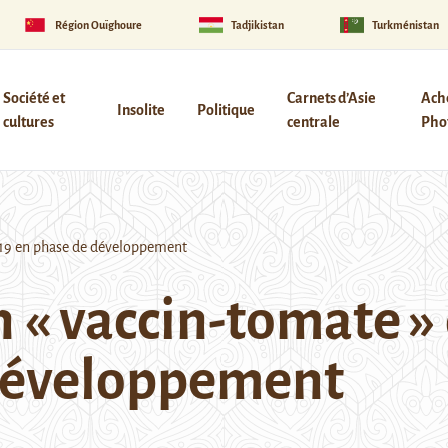
Région Ouïghoure
Tadjikistan
Turkménistan
Société et
Carnets d’Asie
Ach
Insolite
Politique
cultures
centrale
Phot
d-19 en phase de développement
 « vaccin-tomate » 
 développement