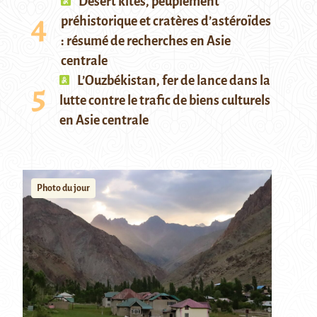
Desert kites, peuplement
préhistorique et cratères d’astéroïdes
: résumé de recherches en Asie
centrale
L’Ouzbékistan, fer de lance dans la
lutte contre le trafic de biens culturels
en Asie centrale
Photo du jour