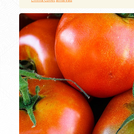
Emma Collet
amarvau