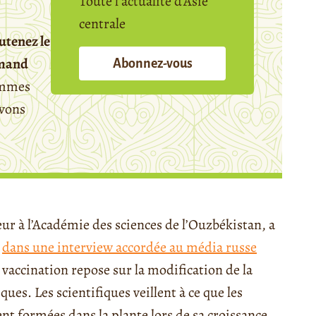
Toute l’actualité d’Asie
centrale
utenez le
emand
Abonnez-vous
mmes
avons
r à l’Académie des sciences de l’Ouzbékistan, a
n
dans une interview accordée au média russe
e vaccination repose sur la modification de la
ues. Les scientifiques veillent à ce que les
nt formées dans la plante lors de sa croissance.