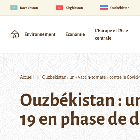
Kazakhstan
Kirghizstan
Ouzbékistan
L'Europe et l'Asie
Environnement
Economie
centrale
Accueil
Ouzbékistan : un « vaccin-tomate » contre le Covi
Ouzbékistan : un
19 en phase de