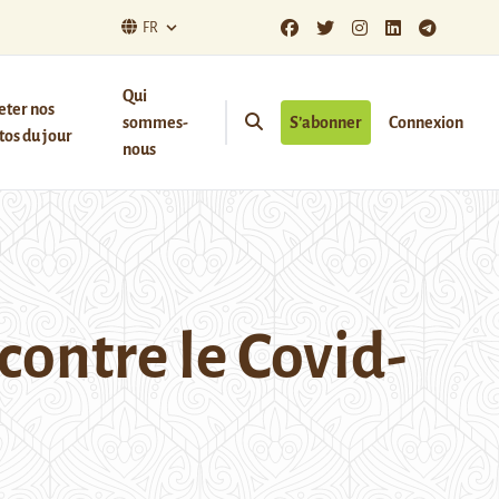
FR
Qui
eter nos
sommes-
S’abonner
Connexion
os du jour
nous
contre le Covid-