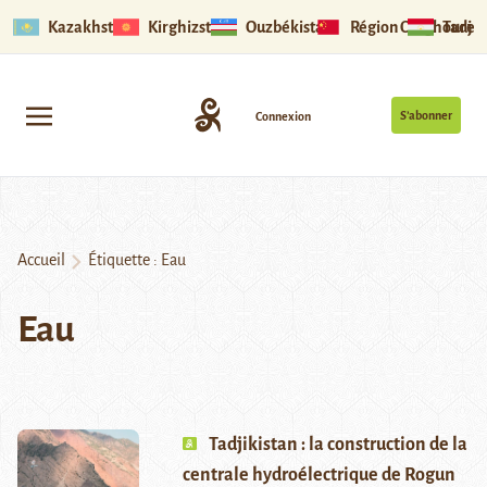
Kazakhstan
Kirghizstan
Ouzbékistan
Région Ouïghoure
Tadjik
S’abonner
Connexion
Accueil
Étiquette :
Eau
Eau
Tadjikistan : la construction de la
centrale hydroélectrique de Rogun