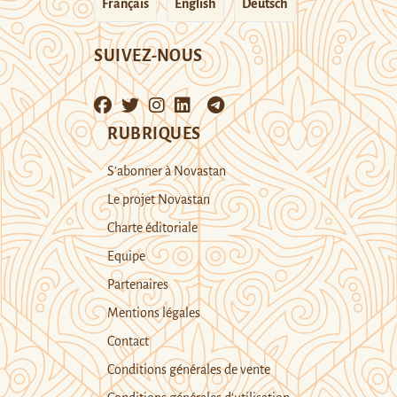
Français
English
Deutsch
SUIVEZ-NOUS
RUBRIQUES
S’abonner à Novastan
Le projet Novastan
Charte éditoriale
Equipe
Partenaires
Mentions légales
Contact
Conditions générales de vente