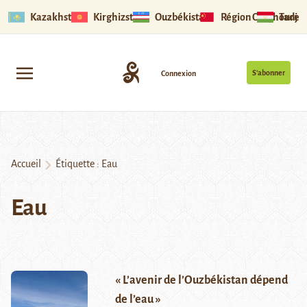
Kazakhstan
Kirghizstan
Ouzbékistan
Région Ouïghoure
Tadjik
S’abonner
Connexion
Accueil
Étiquette :
Eau
Eau
« L’avenir de l’Ouzbékistan dépend
de l’eau »