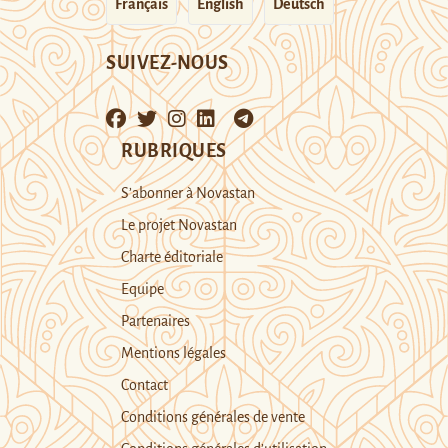
Français
English
Deutsch
SUIVEZ-NOUS
RUBRIQUES
S’abonner à Novastan
Le projet Novastan
Charte éditoriale
Equipe
Partenaires
Mentions légales
Contact
Conditions générales de vente