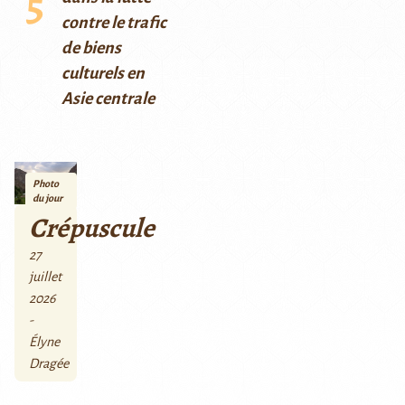
contre le trafic
de biens
culturels en
Asie centrale
Photo
du jour
Crépuscule
27
juillet
2026
-
Élyne
Dragée