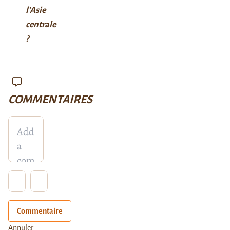
l’Asie
centrale
?
COMMENTAIRES
Commentaire
Annuler