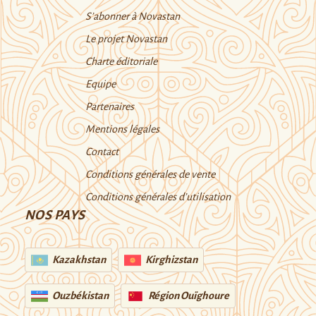
S’abonner à Novastan
Le projet Novastan
Charte éditoriale
Equipe
Partenaires
Mentions légales
Contact
Conditions générales de vente
Conditions générales d’utilisation
NOS PAYS
Kazakhstan
Kirghizstan
Ouzbékistan
Région Ouïghoure