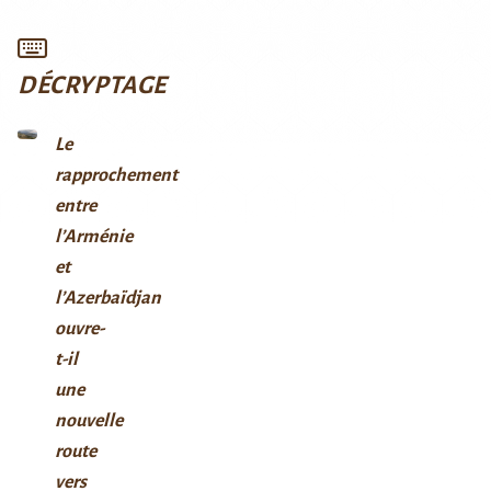
DÉCRYPTAGE
Le
rapprochement
entre
l’Arménie
et
l’Azerbaïdjan
ouvre-
t-il
une
nouvelle
route
vers