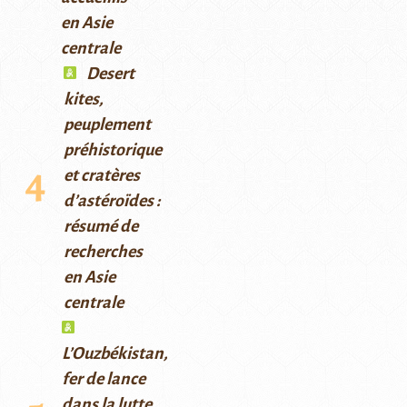
en Asie
centrale
Desert
kites,
peuplement
préhistorique
et cratères
d’astéroïdes :
résumé de
recherches
en Asie
centrale
L’Ouzbékistan,
fer de lance
dans la lutte