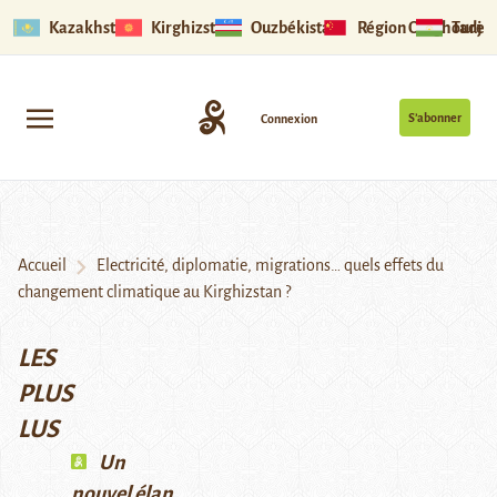
Kazakhstan
Kirghizstan
Ouzbékistan
Région Ouïghoure
Tadjik
S’abonner
Connexion
Accueil
Electricité, diplomatie, migrations… quels effets du
changement climatique au Kirghizstan ?
LES
PLUS
LUS
Un
nouvel élan