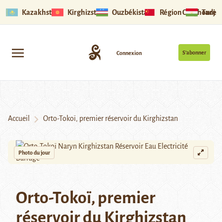
Kazakhstan
Kirghizstan
Ouzbékistan
Région Ouïghoure
Tadjik
S’abonner
Connexion
Accueil
Orto-Tokoï, premier réservoir du Kirghizstan
Photo du jour
Orto-Tokoï, premier
réservoir du Kirghizstan