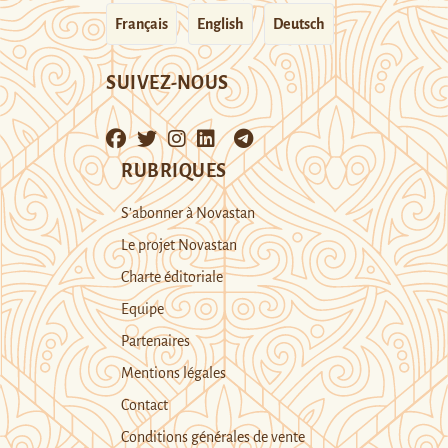
Français
English
Deutsch
SUIVEZ-NOUS
RUBRIQUES
S’abonner à Novastan
Le projet Novastan
Charte éditoriale
Equipe
Partenaires
Mentions légales
Contact
Conditions générales de vente