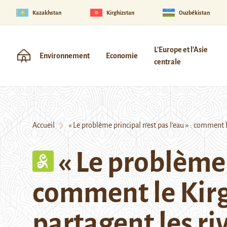
Kazakhstan
Kirghizstan
Ouzbékistan
L'Europe et l'Asie
Environnement
Economie
centrale
Accueil
« Le problème principal n’est pas l’eau » : comment le
« Le problème p
comment le Kirgh
partagent les ri