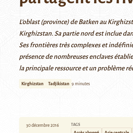
L’
oblast (province) de Batken
au Kirghizsta
Kirghizstan. Sa partie nord est inclue dan
Ses frontières très complexes et indéfinie
présence de nombreuses enclaves établies s
la principale ressource et un problème ré
Kirghizstan
Tadjikistan
9 minutes
TAGS
30 décembre 2016
Accès abonné
Asie centrale