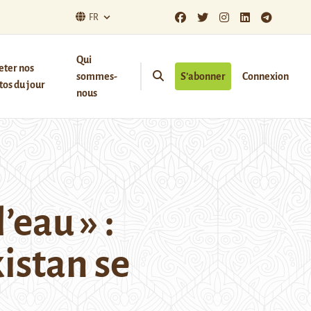
FR
Qui
eter nos
sommes-
S’abonner
Connexion
os du jour
nous
’eau » :
istan se