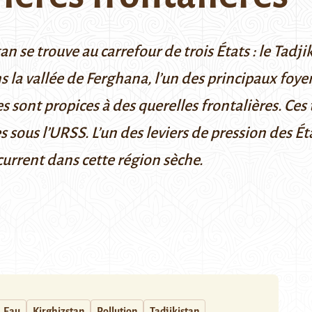
n se trouve au carrefour de trois États : le Tadji
s la
vallée de Ferghana
, l’un des principaux foye
s sont propices à des querelles frontalières. Ces
ous l’URSS. L’un des leviers de pression des États
current dans cette région sèche.
Eau
Kirghizstan
Pollution
Tadjikistan