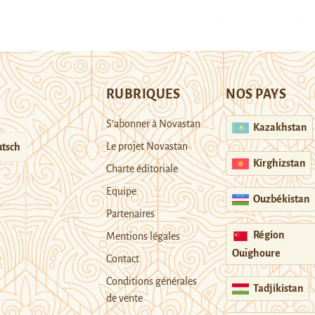
RUBRIQUES
NOS PAYS
S’abonner à Novastan
Kazakhstan
Le projet Novastan
tsch
Kirghizstan
Charte éditoriale
Equipe
Ouzbékistan
Partenaires
Région
Mentions légales
Ouïghoure
Contact
Conditions générales
Tadjikistan
de vente