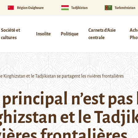
Région Ouïghoure
Tadjikistan
Turkménistan
Société et
Carnets d’Asie
Ach
Insolite
Politique
cultures
centrale
Phot
 Kirghizstan et le Tadjikistan se partagent les rivières frontalières
rincipal n’est pas l
izstan et le Tadjik
vières frontalières