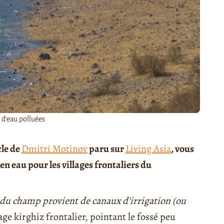
 d'eau polluées
cle de
Dmitri Motinov
paru sur
Living Asia
, vous
n eau pour les villages frontaliers du
u du champ provient de canaux d’irrigation (ou
age kirghiz frontalier, pointant le fossé peu