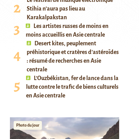
Le festival de musique électronique
Stihia n’aura pas lieu au
Karakalpakstan
Les artistes russes de moins en
moins accueillis en Asie centrale
Desert kites, peuplement
préhistorique et cratères d’astéroïdes
: résumé de recherches en Asie
centrale
L’Ouzbékistan, fer de lance dans la
lutte contre le trafic de biens culturels
en Asie centrale
Photo du jour