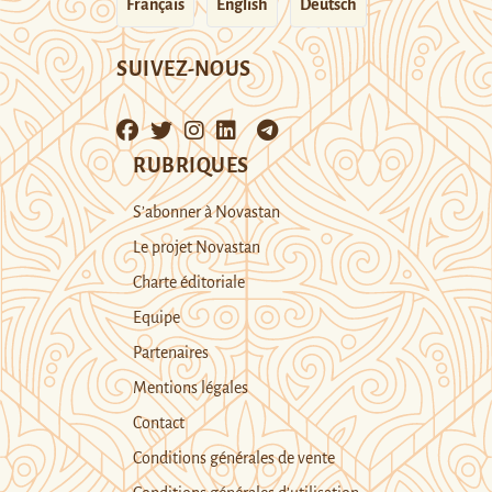
Français
English
Deutsch
SUIVEZ-NOUS
RUBRIQUES
S’abonner à Novastan
Le projet Novastan
Charte éditoriale
Equipe
Partenaires
Mentions légales
Contact
Conditions générales de vente