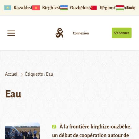
Kazakhstan
Kirghizstan
Ouzbékistan
Région Ouïghoure
Tadjik
S’abonner
Connexion
Accueil
Étiquette :
Eau
Eau
À la frontière kirghize-ouzbèke,
un début de coopération autour de