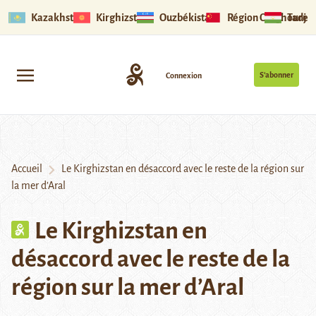
Kazakhstan
Kirghizstan
Ouzbékistan
Région Ouïghoure
Tadjik
S’abonner
Connexion
Accueil
Le Kirghizstan en désaccord avec le reste de la région sur
la mer d’Aral
Le Kirghizstan en
désaccord avec le reste de la
région sur la mer d’Aral