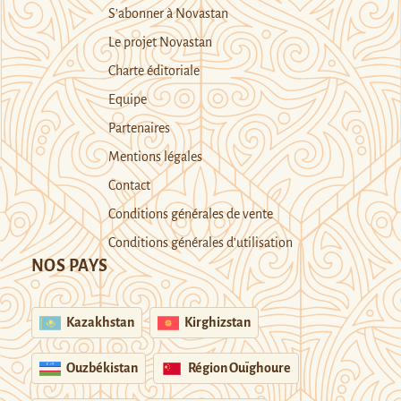
S’abonner à Novastan
Le projet Novastan
Charte éditoriale
Equipe
Partenaires
Mentions légales
Contact
Conditions générales de vente
Conditions générales d’utilisation
NOS PAYS
Kazakhstan
Kirghizstan
Ouzbékistan
Région Ouïghoure