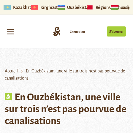
Kazakhstan
Kirghizstan
Ouzbékistan
Région Ouïghoure
Tadjik
S’abonner
Connexion
Accueil
En Ouzbékistan, une ville sur trois n’est pas pourvue de
canalisations
En Ouzbékistan, une ville
sur trois n’est pas pourvue de
canalisations