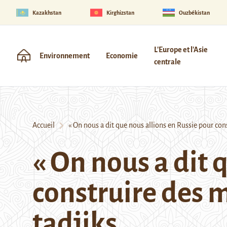
Kazakhstan
Kirghizstan
Ouzbékistan
L'Europe et l'Asie
Environnement
Economie
centrale
Accueil
« On nous a dit que nous allions en Russie pour const
« On nous a dit 
construire des m
tadjiks