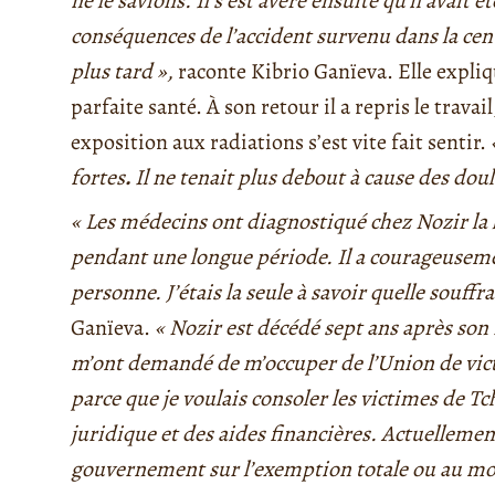
ne le savions. Il s’est avéré ensuite qu’il avait
conséquences de l’accident survenu dans la centr
plus tard »,
raconte Kibrio Ganïeva. Elle expliq
parfaite santé. À son retour il a repris le travail,
exposition aux radiations s’est vite fait sentir.
fortes
.
Il ne tenait plus debout à cause des doul
« Les médecins ont diagnostiqué chez Nozir la le
pendant une longue période. Il a courageusemen
personne. J’étais la seule à savoir quelle souffra
Ganïeva.
« Nozir est décédé sept ans après son
m’ont demandé de m’occuper de l’Union de vict
parce que je voulais consoler les victimes de Tc
juridique et des aides financières. Actuellem
gouvernement sur l’exemption totale ou au moin