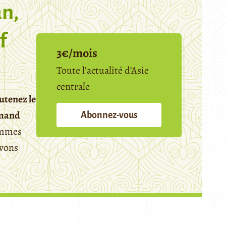
n,
f
3€/mois
Toute l’actualité d’Asie
centrale
utenez le
emand
Abonnez-vous
mmes
avons