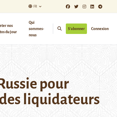
FR
Qui
eter nos
sommes-
S’abonner
Connexion
os du jour
nous
 Russie pour
 des liquidateurs