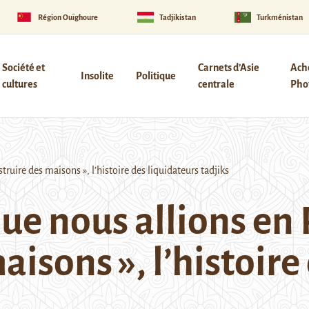
Région Ouïghoure
Tadjikistan
Turkménistan
Société et
Carnets d’Asie
Ach
Insolite
Politique
cultures
centrale
Phot
ruire des maisons », l’histoire des liquidateurs tadjiks
que nous allions en
aisons », l’histoire