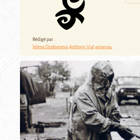
Rédigé par :
Jelena Dzekseneva
Anthony Vial
amarvau