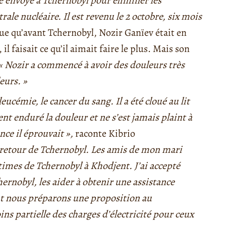
 été envoyé à Tchernobyl pour éliminer les
ale nucléaire. Il est revenu le 2 octobre, six mois
ue qu’avant Tchernobyl, Nozir Ganïev était en
 il faisait ce qu’il aimait faire le plus. Mais son
« Nozir a commencé à avoir des douleurs très
eurs. »
ucémie, le cancer du sang. Il a été cloué au lit
t enduré la douleur et ne s’est jamais plaint à
nce il éprouvait »,
raconte Kibrio
 retour de Tchernobyl. Les amis de mon mari
imes de Tchernobyl à Khodjent. J’ai accepté
hernobyl, les aider à obtenir une assistance
ent nous préparons une proposition au
s partielle des charges d’électricité pour ceux