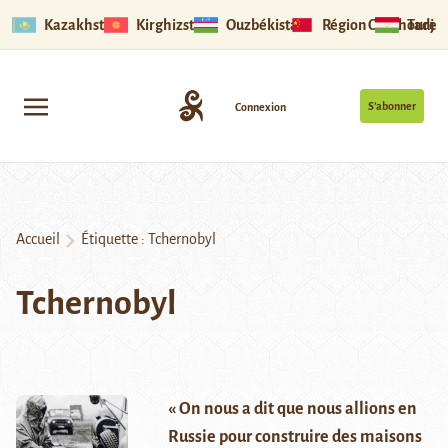
Kazakhstan
Kirghizstan
Ouzbékistan
Région Ouïghoure
Tadjik
S’abonner
Connexion
Accueil
Étiquette :
Tchernobyl
Tchernobyl
« On nous a dit que nous allions en
Russie pour construire des maisons