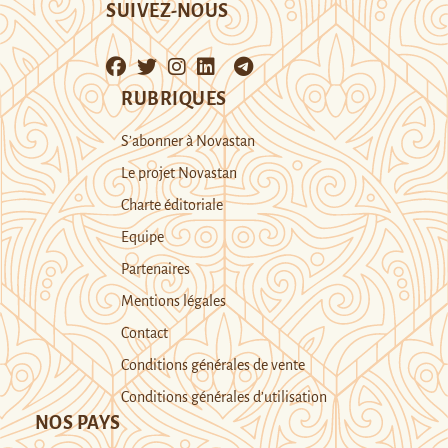
SUIVEZ-NOUS
RUBRIQUES
S’abonner à Novastan
Le projet Novastan
Charte éditoriale
Equipe
Partenaires
Mentions légales
Contact
Conditions générales de vente
Conditions générales d’utilisation
NOS PAYS