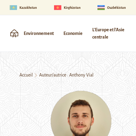
Kazakhstan
Kirghizstan
Ouzbékistan
L'Europe et l'Asie
Environnement
Economie
centrale
Accueil
Auteur/autrice : Anthony Vial