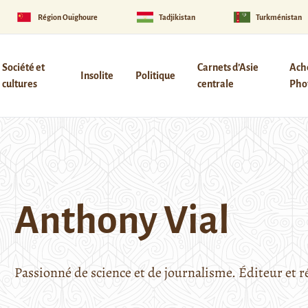
Région Ouïghoure
Tadjikistan
Turkménistan
Société et
Carnets d’Asie
Ach
Insolite
Politique
cultures
centrale
Phot
Anthony Vial
Passionné de science et de journalisme. Éditeur et r