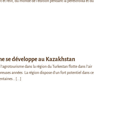
lit et relit, du monde de l’édition pendant la perestroïka et du
me se développe au Kazakhstan
 l’agrotourisme dans la région du Turkestan flotte dans l’air
euses années. La région dispose d’un fort potentiel dans ce
centaines…
[...]