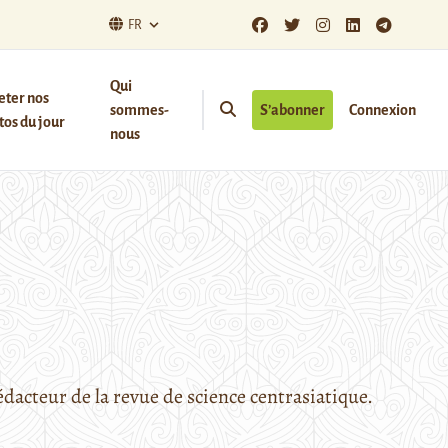
FR
Qui
eter nos
sommes-
S’abonner
Connexion
os du jour
nous
édacteur de la revue de science centrasiatique.