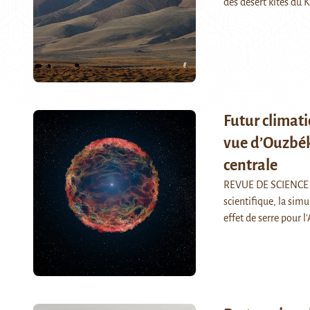
des desert kites du
Futur climat
vue d’Ouzbék
centrale
REVUE DE SCIENCE 
scientifique, la sim
effet de serre pour 