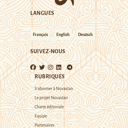
LANGUES
Français
English
Deutsch
SUIVEZ-NOUS
RUBRIQUES
S’abonner à Novastan
Le projet Novastan
Charte éditoriale
Equipe
Partenaires