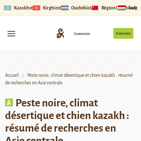
Kazakhstan
Kirghizstan
Ouzbékistan
Région Ouïghoure
Tadjik
S’abonner
Connexion
Accueil
Peste noire, climat désertique et chien kazakh : résumé
de recherches en Asie centrale
Peste noire, climat
désertique et chien kazakh :
résumé de recherches en
Asie centrale