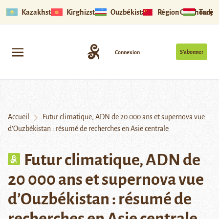
Kazakhstan
Kirghizstan
Ouzbékistan
Région Ouïghoure
Tadjik
S’abonner
Connexion
Accueil
Futur climatique, ADN de 20 000 ans et supernova vue
d’Ouzbékistan : résumé de recherches en Asie centrale
Futur climatique, ADN de
20 000 ans et supernova vue
d’Ouzbékistan : résumé de
recherches en Asie centrale