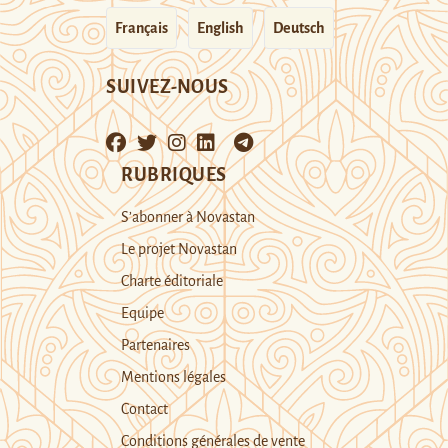
Français
English
Deutsch
SUIVEZ-NOUS
RUBRIQUES
S’abonner à Novastan
Le projet Novastan
Charte éditoriale
Equipe
Partenaires
Mentions légales
Contact
Conditions générales de vente