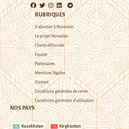
RUBRIQUES
S’abonner à Novastan
Le projet Novastan
Charte éditoriale
Equipe
Partenaires
Mentions légales
Contact
Conditions générales de vente
Conditions générales d’utilisation
NOS PAYS
Kazakhstan
Kirghizstan