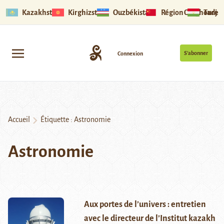
Kazakhstan
Kirghizstan
Ouzbékistan
Région Ouïghoure
Tadjik
S’abonner
Connexion
Accueil
Étiquette :
Astronomie
Astronomie
Aux portes de l’univers : entretien
avec le directeur de l’Institut kazakh