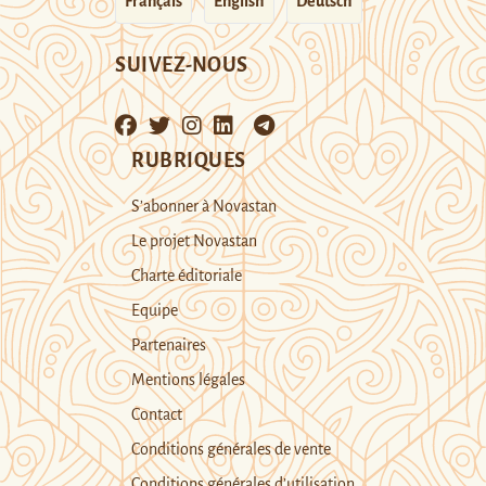
Français
English
Deutsch
SUIVEZ-NOUS
RUBRIQUES
S’abonner à Novastan
Le projet Novastan
Charte éditoriale
Equipe
Partenaires
Mentions légales
Contact
Conditions générales de vente
Conditions générales d’utilisation