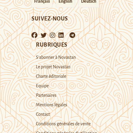
Français
English
Deutsch
SUIVEZ-NOUS
RUBRIQUES
S’abonner à Novastan
Le projet Novastan
Charte éditoriale
Equipe
Partenaires
Mentions légales
Contact
Conditions générales de vente