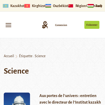
Kazakhstan
Kirghizstan
Ouzbékistan
Région Ouïghoure
Tadjik
S’abonner
Connexion
Accueil
Étiquette :
Science
Science
Aux portes de l’univers : entretien
avec le directeur de l’Institut kazakh