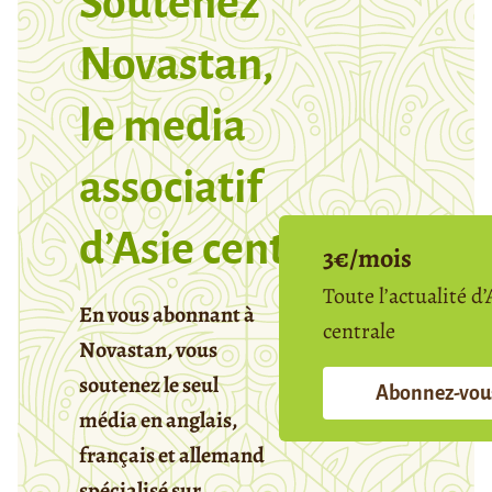
Soutenez
Novastan,
le media
associatif
d’Asie centrale
3€/mois
Toute l’actualité d’
En vous abonnant à
centrale
Novastan, vous
soutenez le seul
Abonnez-vou
média en anglais,
français et allemand
spécialisé sur