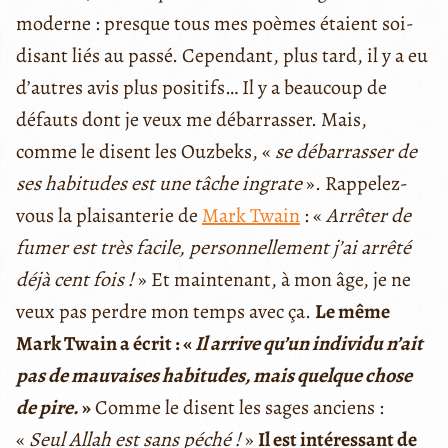
moderne : presque tous mes poèmes étaient soi-
disant liés au passé. Cependant, plus tard, il y a eu
d’autres avis plus positifs… Il y a beaucoup de
défauts dont je veux me débarrasser. Mais,
comme le disent les Ouzbeks, «
se débarrasser de
ses habitudes est une tâche ingrate
». Rappelez-
vous la plaisanterie de
Mark Twain
: «
Arrêter de
fumer est très facile, personnellement j’ai arrêté
déjà cent fois !
» Et maintenant, à mon âge, je ne
veux pas perdre mon temps avec ça.
Le même
Mark Twain a écrit : «
Il arrive qu’un individu n’ait
pas de mauvaises habitudes, mais quelque chose
de pire.
»
Comme le disent les sages anciens :
«
Seul Allah est sans péché !
»
Il est intéressant de