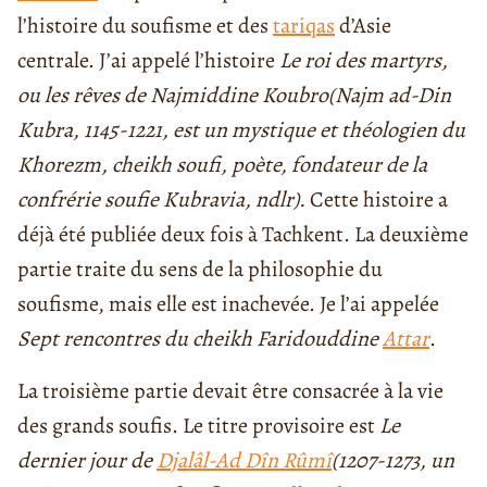
l’histoire du soufisme et des
tariqas
d’Asie
centrale. J’ai appelé l’histoire
Le roi des martyrs,
ou les rêves de Najmiddine Koubro
(Najm ad-Din
Kubra, 1145-1221, est un mystique et théologien du
Khorezm, cheikh soufi, poète, fondateur de la
confrérie soufie Kubravia, ndlr).
Cette histoire a
déjà été publiée deux fois à Tachkent. La deuxième
partie traite du sens de la philosophie du
soufisme, mais elle est inachevée. Je l’ai appelée
Sept rencontres du cheikh Faridouddine
Attar
.
La troisième partie devait être consacrée à la vie
des grands soufis. Le titre provisoire est
Le
dernier jour de
Djalâl-Ad Dîn Rûmî
(1207-1273, un