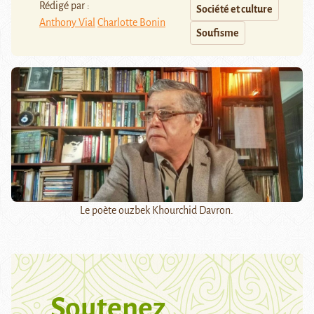
Rédigé par :
Société et culture
Anthony Vial
Charlotte Bonin
Soufisme
Le poète ouzbek Khourchid Davron.
Soutenez