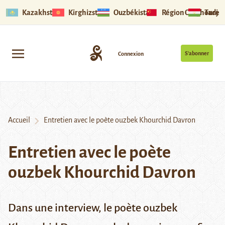
Kazakhstan
Kirghizstan
Ouzbékistan
Région Ouïghoure
Tadjik
S’abonner
Connexion
Accueil
Entretien avec le poète ouzbek Khourchid Davron
Entretien avec le poète
ouzbek Khourchid Davron
Dans une interview, le poète ouzbek