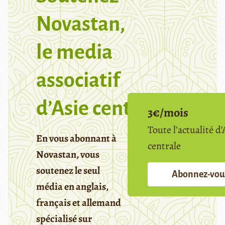
Novastan,
le media
associatif
d’Asie centrale
3€/mois
Toute l’actualité d’
En vous abonnant à
centrale
Novastan, vous
soutenez le seul
Abonnez-vou
média en anglais,
français et allemand
spécialisé sur