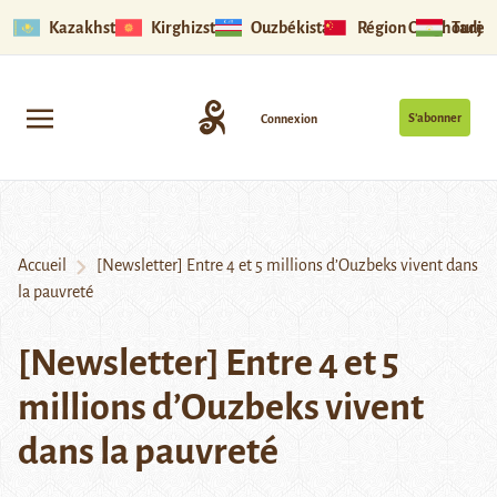
Kazakhstan
Kirghizstan
Ouzbékistan
Région Ouïghoure
Tadjik
S’abonner
Connexion
Accueil
[Newsletter] Entre 4 et 5 millions d’Ouzbeks vivent dans
la pauvreté
[Newsletter] Entre 4 et 5
millions d’Ouzbeks vivent
dans la pauvreté