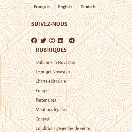
Français
English
Deutsch
SUIVEZ-NOUS
RUBRIQUES
S’abonner à Novastan
Le projet Novastan
Charte éditoriale
Equipe
Partenaires
Mentions légales
Contact
Conditions générales de vente