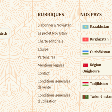
RUBRIQUES
NOS PAYS
S’abonner à Novastan
Kazakhstan
Le projet Novastan
tsch
Kirghizstan
Charte éditoriale
Equipe
Ouzbékistan
Partenaires
Région
Mentions légales
Ouïghoure
Contact
Conditions générales
Tadjikistan
de vente
Conditions générales
Turkménista
d’utilisation