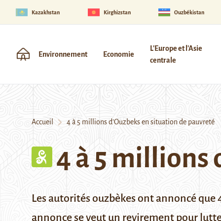
Kazakhstan
Kirghizstan
Ouzbékistan
L'Europe et l'Asie
Environnement
Economie
centrale
Accueil
4 à 5 millions d’Ouzbeks en situation de pauvreté
4 à 5 millions
Les autorités ouzbèkes ont annoncé que 4 à
annonce se veut un revirement pour lutter