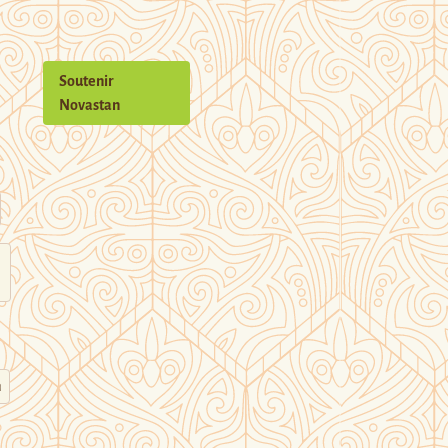
Soutenir
Novastan
n