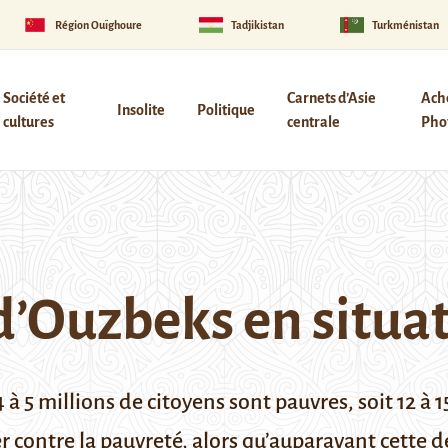
Région Ouïghoure
Tadjikistan
Turkménistan
Société et
Carnets d’Asie
Ach
Insolite
Politique
cultures
centrale
Phot
 d’Ouzbeks en situa
 5 millions de citoyens sont pauvres, soit 12 à 1
 contre la pauvreté, alors qu’auparavant cette de