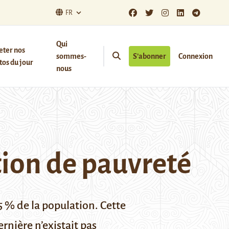
FR
Qui
eter nos
sommes-
S’abonner
Connexion
os du jour
nous
tion de pauvreté
5 % de la population. Cette
rnière n’existait pas