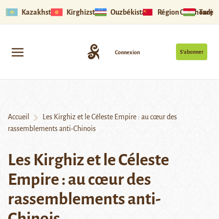
Kazakhstan
Kirghizstan
Ouzbékistan
Région Ouïghoure
Tadjik
S’abonner
Connexion
Accueil
Les Kirghiz et le Céleste Empire : au cœur des
rassemblements anti-Chinois
Les Kirghiz et le Céleste
Empire : au cœur des
rassemblements anti-
Chinois