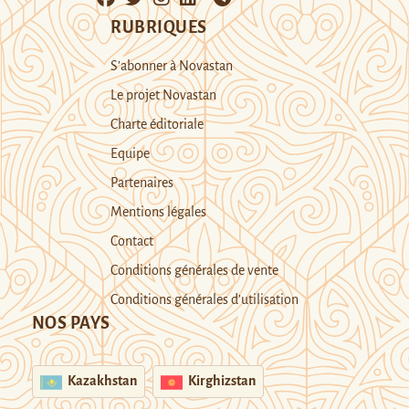
RUBRIQUES
S’abonner à Novastan
Le projet Novastan
Charte éditoriale
Equipe
Partenaires
Mentions légales
Contact
Conditions générales de vente
Conditions générales d’utilisation
NOS PAYS
Kazakhstan
Kirghizstan