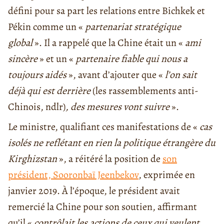
défini pour sa part les relations entre Bichkek et
Pékin comme un «
partenariat stratégique
global
». Il a rappelé que la Chine était un «
ami
sincère
» et un «
partenaire fiable qui nous a
toujours aidés
», avant d’ajouter que «
l’on sait
déjà qui est derrière
(les rassemblements anti-
Chinois, ndlr)
, des mesures vont suivre
».
Le ministre, qualifiant ces manifestations de «
cas
isolés ne reflétant en rien la politique étrangère du
Kirghizstan
», a réitéré la position de
son
président, Sooronbaï Jeenbekov
, exprimée en
janvier 2019. À l’époque, le président avait
remercié la Chine pour son soutien, affirmant
qu’il «
contrôlait les actions de ceux qui veulent