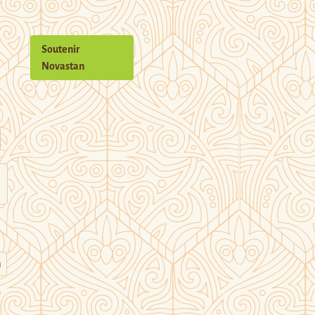
Soutenir
Novastan
n