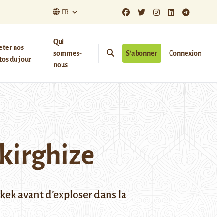
FR
Qui
eter nos
sommes-
S’abonner
Connexion
os du jour
nous
 kirghize
kek avant d’exploser dans la