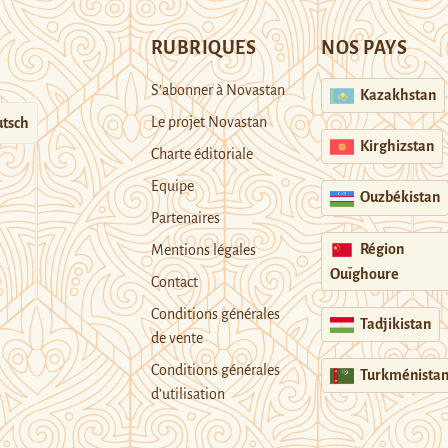
RUBRIQUES
NOS PAYS
S’abonner à Novastan
Kazakhstan
Le projet Novastan
tsch
Kirghizstan
Charte éditoriale
Equipe
Ouzbékistan
Partenaires
Région
Mentions légales
Ouïghoure
Contact
Conditions générales
Tadjikistan
de vente
Conditions générales
Turkménista
d’utilisation