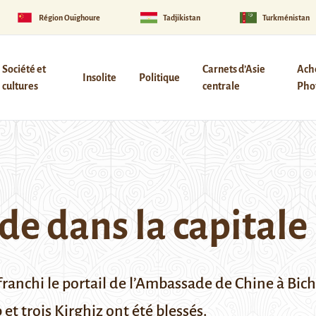
Région Ouïghoure
Tadjikistan
Turkménistan
Société et
Carnets d’Asie
Ach
Insolite
Politique
cultures
centrale
Phot
de dans la capitale
ranchi le portail de l’Ambassade de Chine à Bich
et trois Kirghiz ont été blessés.