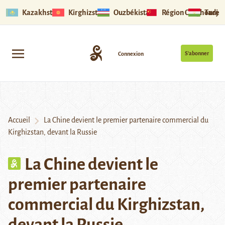
Kazakhstan
Kirghizstan
Ouzbékistan
Région Ouïghoure
Tadjik
S’abonner
Connexion
Accueil
La Chine devient le premier partenaire commercial du
Kirghizstan, devant la Russie
La Chine devient le
premier partenaire
commercial du Kirghizstan,
devant la Russie