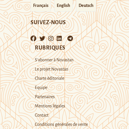
Français
English
Deutsch
SUIVEZ-NOUS
RUBRIQUES
S’abonner à Novastan
Le projet Novastan
Charte éditoriale
Equipe
Partenaires
Mentions légales
Contact
Conditions générales de vente