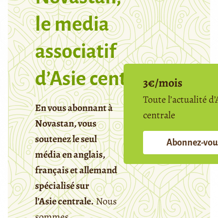
le media
associatif
d’Asie centrale
3€/mois
Toute l’actualité d’
En vous abonnant à
centrale
Novastan, vous
soutenez le seul
Abonnez-vou
média en anglais,
français et allemand
spécialisé sur
l’Asie centrale.
Nous
sommes