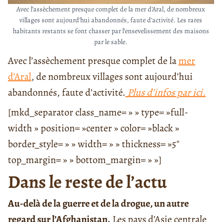
Avec l’assèchement presque complet de la mer d’Aral, de nombreux
villages sont aujourd’hui abandonnés, faute d’activité. Les rares
habitants restants se font chasser par l’ensevelissement des maisons
par le sable.
Avec l’assèchement presque complet de la
mer
d’Aral
, de nombreux villages sont aujourd’hui
abandonnés, faute d’activité.
Plus d’infos par ici.
[mkd_separator class_name= » » type= »full-
width » position= »center » color= »black »
border_style= » » width= » » thickness= »5″
top_margin= » » bottom_margin= » »]
Dans le reste de l’actu
Au-delà de la guerre et de la drogue, un autre
regard sur l’Afghanistan.
Les pays d’Asie centrale