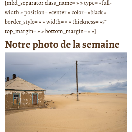
[mkd_separator class_name= » » type= »full-
width » position= »center » color= »black »
border_style= » » width= » » thickness= »5″
top_margin= » » bottom_margin= » »]
Notre photo de la semaine