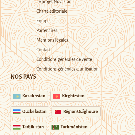
Le projet Novastan
Charte éditoriale
Equipe
Partenaires
Mentions légales
Contact
Conditions générales de vente
Conditions générales d’utilisation
NOS PAYS
Kazakhstan
Kirghizstan
Ouzbékistan
Région Ouïghoure
Tadjikistan
Turkménistan