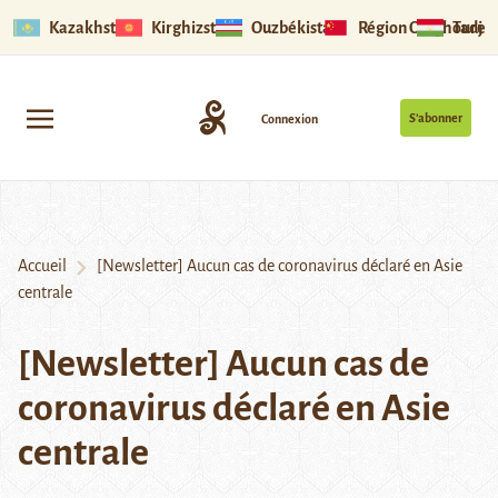
Kazakhstan
Kirghizstan
Ouzbékistan
Région Ouïghoure
Tadjik
S’abonner
Connexion
Accueil
[Newsletter] Aucun cas de coronavirus déclaré en Asie
centrale
[Newsletter] Aucun cas de
coronavirus déclaré en Asie
centrale