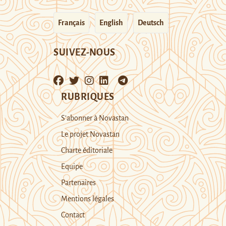
Français
English
Deutsch
SUIVEZ-NOUS
RUBRIQUES
S’abonner à Novastan
Le projet Novastan
Charte éditoriale
Equipe
Partenaires
Mentions légales
Contact