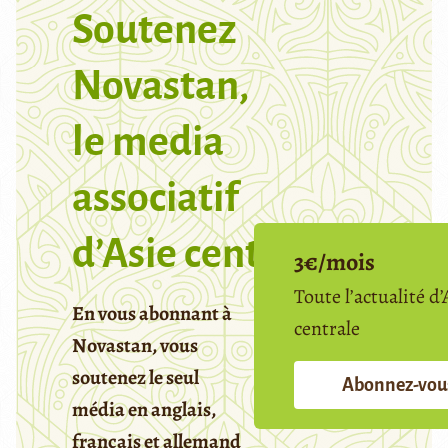
Soutenez
Novastan,
le media
associatif
d’Asie centrale
3€/mois
Toute l’actualité d’
En vous abonnant à
centrale
Novastan, vous
soutenez le seul
Abonnez-vou
média en anglais,
français et allemand