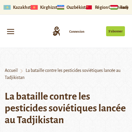
Kazakhstan
Kirghizstan
Ouzbékistan
Région Ouïghoure
Tadjik
S’abonner
Connexion
Accueil
La bataille contre les pesticides soviétiques lancée au
Tadjikistan
La bataille contre les
pesticides soviétiques lancée
au Tadjikistan