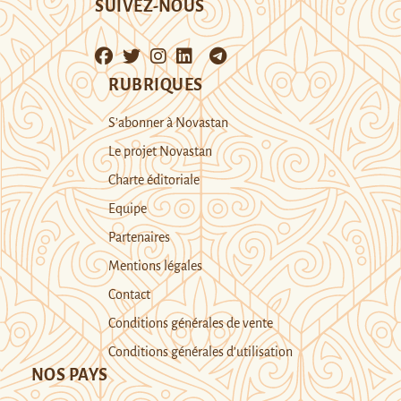
SUIVEZ-NOUS
RUBRIQUES
S’abonner à Novastan
Le projet Novastan
Charte éditoriale
Equipe
Partenaires
Mentions légales
Contact
Conditions générales de vente
Conditions générales d’utilisation
NOS PAYS