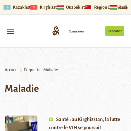
Kazakhstan
Kirghizstan
Ouzbékistan
Région Ouïghoure
Tadjik
S’abonner
Connexion
Accueil
Étiquette :
Maladie
Maladie
Santé : au Kirghizstan, la lutte
contre le VIH se poursuit