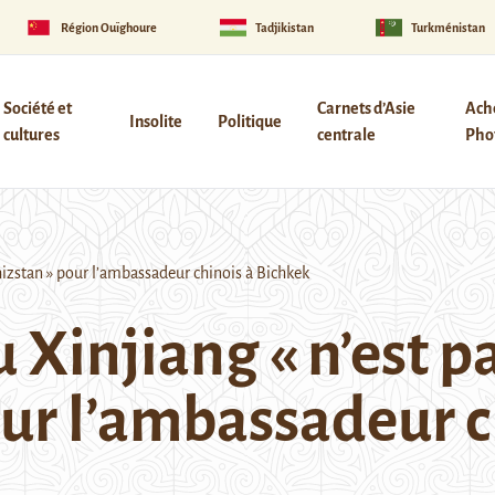
Région Ouïghoure
Tadjikistan
Turkménistan
Société et
Carnets d’Asie
Ach
Insolite
Politique
cultures
centrale
Phot
ghizstan » pour l’ambassadeur chinois à Bichkek
 Xinjiang « n’est pa
our l’ambassadeur c