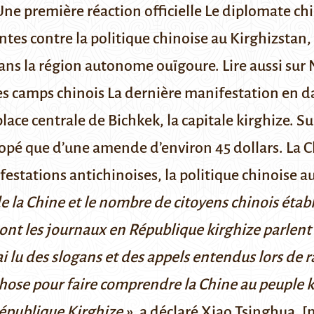
Une première réaction officielle
Le diplomate chin
tes contre la politique chinoise
au Kirghizstan, 
dans la région autonome ouïgoure.
Lire aussi sur
les camps chinois
La dernière manifestation en date
ace centrale de Bichkek, la capitale kirghize. Su
copé que d’une amende
d’environ 45 dollars.
La C
festations antichinoises, la politique chinoise a
 de la Chine et le nombre de citoyens chinois étab
dont les journaux en République kirghize parlent d
'ai lu des slogans et des appels entendus lors de
chose pour faire comprendre la Chine au peuple 
République Kirghize »
, a déclaré Xiao Tsinghua. [