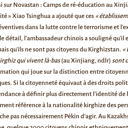
si sur Novastan :
Camps de ré-éducation au Xinjia
ité »
Xiao Tsinghua a ajouté que ces
« établisse
entives dans la lutte contre le terrorisme et l
e détail, l’ambassadeur chinois a souligné qu'il
is qu'ils ne sont pas citoyens du Kirghizstan.
« 
irghiz qui vivent là-bas
(au Xinjiang, ndlr)
sont d
mation qui joue sur la distinction entre citoyenn
es. Si la citoyenneté équivaut à des droits politi
 tendance à définir plus directement l’identité d
lement référence à la nationalité kirghize des p
êche pas nécessairement Pékin d’agir. Au Kazakhs
ine, quelque
2000 citoyens chinois ethniquement 