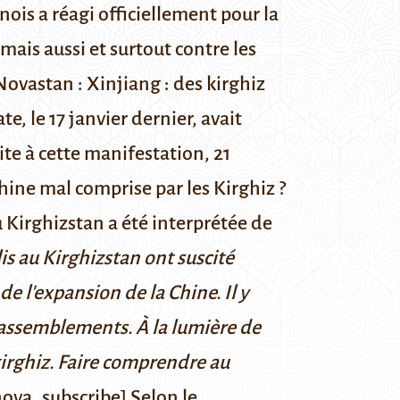
ois a réagi officiellement pour la
mais aussi et surtout contre les
 Novastan :
Xinjiang : des kirghiz
, le 17 janvier dernier, avait
ite à cette manifestation, 21
hine mal comprise par les Kirghiz ?
u Kirghizstan a été interprétée de
lis au Kirghizstan ont suscité
e l'expansion de la Chine. Il y
 rassemblements. À la lumière de
kirghiz. Faire comprendre au
nova_subscribe] Selon le