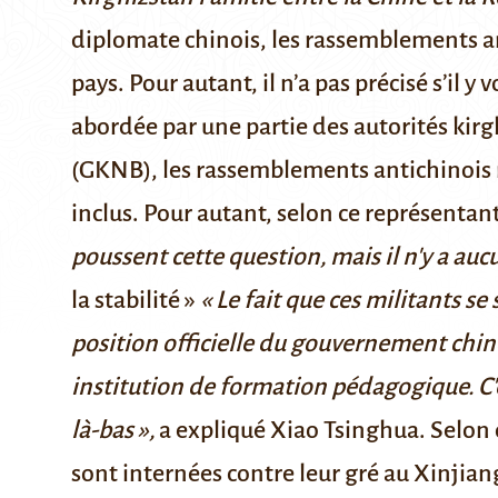
diplomate chinois, les rassemblements ant
pays. Pour autant, il n’a pas précisé s’il
abordée par une partie des autorités kirg
(GKNB), les rassemblements antichinois m
inclus. Pour autant, selon ce représenta
poussent cette question, mais il n'y a auc
la stabilité »
« Le fait que ces militants s
position officielle du gouvernement chino
institution de formation pédagogique. C'es
là-bas »,
a expliqué Xiao Tsinghua. Selon
sont internées contre leur gré au Xinj