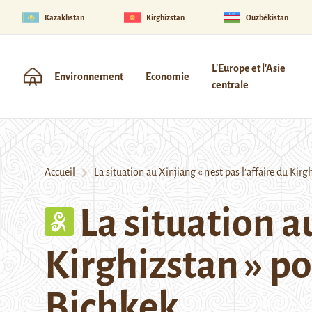
Kazakhstan
Kirghizstan
Ouzbékistan
L'Europe et l'Asie
Environnement
Economie
centrale
Accueil
La situation au Xinjiang « n’est pas l’affaire du Kir
La situation au
Kirghizstan » p
Bichkek