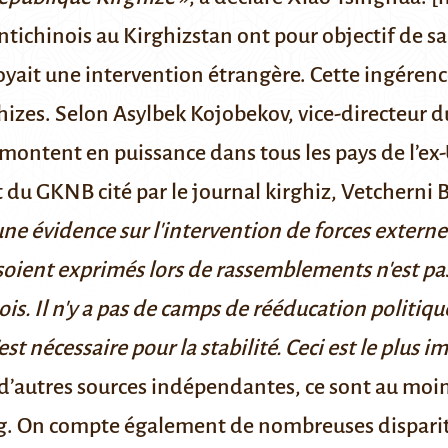
ichinois au Kirghizstan ont pour objectif de sap
 y voyait une intervention étrangère. Cette ingére
hizes. Selon Asylbek Kojobekov, vice-directeur d
ontent en puissance dans tous les pays de l’ex
nt du GKNB cité par
le journal kirghiz, Vetcherni 
une évidence sur l'intervention de forces externes
e soient exprimés lors de rassemblements n'est pa
is. Il n'y a pas de camps de rééducation politiqu
t nécessaire pour la stabilité. Ceci est le plus i
d’autres sources indépendantes
, ce sont au moi
iang. On compte également de nombreuses dispar