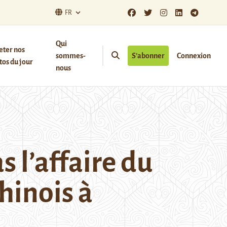
FR
Qui
eter nos
sommes-
S’abonner
Connexion
os du jour
nous
s l’affaire du
hinois à