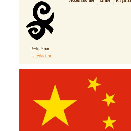
Accès abonné
Chine
Kirghiz
Rédigé par :
La rédaction