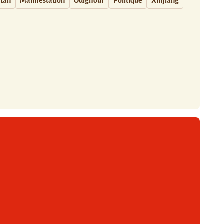
stan
Manifestation
Ouïghour
Politique
Xinjiang