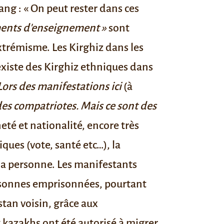
ng : « On peut rester dans ces
ments d'enseignement »
sont
'extrémisme.
Les Kirghiz dans les
 existe des Kirghiz ethniques dans
Lors des manifestations ici
(à
es compatriotes. Mais ce sont des
eté et nationalité, encore très
ques (vote, santé etc…), la
e la personne. Les manifestants
ersonnes emprisonnées, pourtant
tan voisin, grâce aux
kazakhs ont été autorisé à migrer