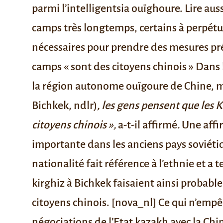
parmi l’intelligentsia ouïghoure.
Lire aus
camps très longtemps, certains à perpétu
nécessaires pour prendre des mesures prév
camps « sont des citoyens chinois »
Dans l
la région autonome ouïgoure de Chine, ma
Bichkek, ndlr)
, les gens pensent que les K
citoyens chinois »,
a-t-il affirmé
.
Une affir
importante dans les anciens pays soviétiqu
nationalité fait référence à l’ethnie et a
kirghiz à Bichkek faisaient ainsi probab
citoyens chinois. [nova_nl] Ce qui n’emp
négociations de l’Etat kazakh avec la Ch