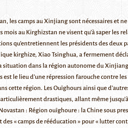
n, les camps au Xinjiang sont nécessaires et ne s
mois au Kirghizstan ne visent qu’à saper les rela
ations qu’entretiennent les présidents des deux p
ique kirghize, Xiao Tsinghua, a fermement décl
a situation dans la région autonome du Xinjiang 
 est le lieu d’une répression farouche contre le
s cette région. Les Ouïghours ainsi que d’autr
 particulièrement drastiques, allant même jusqu’
 Novastan :
Région ouïghoure : la Chine sous pr
nt
des « camps de rééducation »
pour « lutter cont