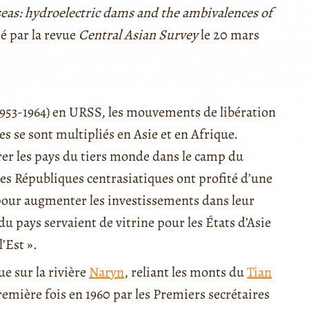
 seas: hydroelectric dams and the ambivalences of
ié par la revue
Central Asian Survey
le 20 mars
953-1964) en URSS, les mouvements de libération
es se sont multipliés en Asie et en Afrique.
irer les pays du tiers monde dans le camp du
 des Républiques centrasiatiques ont profité d’une
 pour augmenter les investissements dans leur
u pays servaient de vitrine pour les États d’Asie
l’Est ».
ue sur la rivière
Naryn
, reliant les monts du
Tian
remière fois en 1960 par les Premiers secrétaires