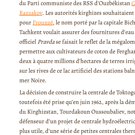
du Parti communiste des RSS d’Ouzbékistan
C
Razzakov
. Les autorités kirghizes souhaitaien
pour
Frounzé
, le nom porté par la capitale Bic
Tachkent voulait assurer des fournitures d’eau
officiel
Pravda
se faisait le reflet de la mégalo
permettre aux cultivateurs de coton de Ferghan
deux à quatre millions d’hectares de terres ir
sur les rives de ce lac artificiel des stations bal
mer Noire.
La décision de construire la centrale de Toktog
toutefois été prise qu’en juin 1962, après la dé
du Kirghizstan, Tourdakoun Oussoubaliev, note
défenseur d’un projet de centrale hydroélectriq
plus utile, d’une série de petites centrales th