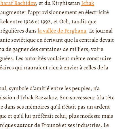
haraf Rachidov
, et du Kirghizstan
Ichak
t augmenter l’approvisionnement en électricité
hkek entre 1926 et 1992, et Och, tandis que
 régulières dans
la vallée de Ferghana
. Le journal
manie soviétique en écrivant que la centrale devait
a de gagner des centaines de milliers, voire
riguées. Les autorités voulaient même construire
néaires qui n’auraient rien à envier à celles de la
oul, symbole d’amitié entre les peuples, n’a
mission d’Ichak Razzakov. Son successeur à la tête
 dans ses mémoires qu’il n’était pas un ardent
ue et qu’il lui préférait celui, plus modeste mais
ermiques autour de Frounzé et ses industries. Le