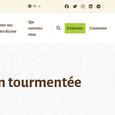
FR
Qui
eter nos
sommes-
S’abonner
Connexion
os du jour
nous
ion tourmentée