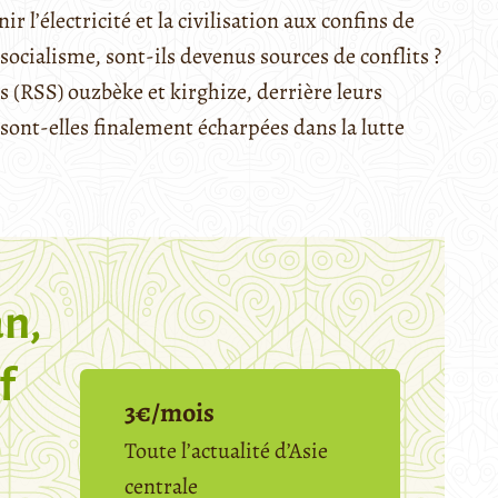
r l’électricité et la civilisation aux confins de
 socialisme, sont-ils devenus sources de conflits ?
s (RSS) ouzbèke et kirghize, derrière leurs
e sont-elles finalement écharpées dans la lutte
n,
f
3€/mois
Toute l’actualité d’Asie
centrale