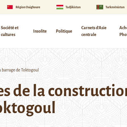
Région Ouïghoure
Tadjikistan
Turkménistan
Société et
Carnets d’Asie
Ach
Insolite
Politique
cultures
centrale
Phot
u barrage de Toktogoul
es de la construct
oktogoul