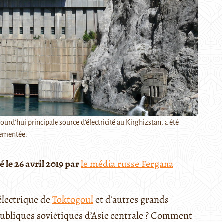
ourd'hui principale source d'électricité au Kirghizstan, a été
ementée.
 le 26 avril 2019 par
le média russe Fergana
électrique de
Toktogoul
et d’autres grands
publiques soviétiques d’Asie centrale ? Comment