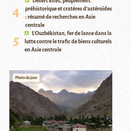
Desert kites, peuplement
préhistorique et cratères d’astéroïdes
: résumé de recherches en Asie
centrale
L’Ouzbékistan, fer de lance dans la
lutte contre le trafic de biens culturels
en Asie centrale
Photo du jour