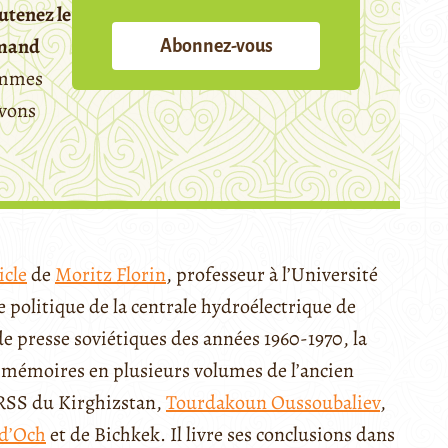
utenez le
emand
Abonnez-vous
mmes
avons
icle
de
Moritz Florin
, professeur à l’Université
politique de la centrale hydroélectrique de
 de presse soviétiques des années 1960-1970, la
es mémoires en plusieurs volumes de l’ancien
 RSS du Kirghizstan,
Tourdakoun Oussoubaliev
,
d’Och
et de Bichkek. Il livre ses conclusions dans