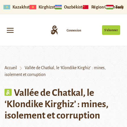
Kazakhstan
Kirghizstan
Ouzbékistan
Région Ouïghoure
Tadjik
S’abonner
Connexion
Accueil
Vallée de Chatkal, le ‘Klondike Kirghiz’ : mines,
isolement et corruption
Vallée de Chatkal, le
‘Klondike Kirghiz’ : mines,
isolement et corruption