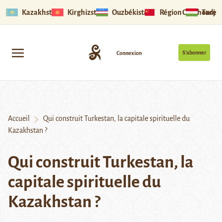
Kazakhstan
Kirghizstan
Ouzbékistan
Région Ouïghoure
Tadjik
S’abonner
Connexion
Accueil
Qui construit Turkestan, la capitale spirituelle du
Kazakhstan ?
Qui construit Turkestan, la
capitale spirituelle du
Kazakhstan ?