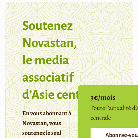
Soutenez
Novastan,
le media
associatif
d’Asie centrale
3€/mois
Toute l’actualité d’
En vous abonnant à
centrale
Novastan, vous
soutenez le seul
Abonnez-vou