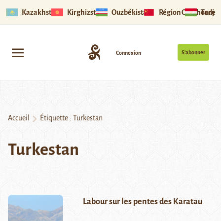
Kazakhstan
Kirghizstan
Ouzbékistan
Région Ouïghoure
Tadjik
S’abonner
Connexion
Accueil
Étiquette :
Turkestan
Turkestan
Labour sur les pentes des Karatau