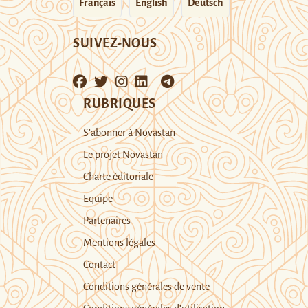
Français
English
Deutsch
SUIVEZ-NOUS
RUBRIQUES
S’abonner à Novastan
Le projet Novastan
Charte éditoriale
Equipe
Partenaires
Mentions légales
Contact
Conditions générales de vente