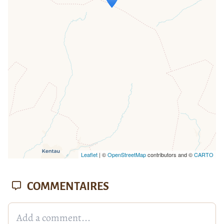
If you see this after your page is
loaded completely, leafletJS files are
missing.
Leaflet
| ©
OpenStreetMap
contributors and ©
CARTO
COMMENTAIRES