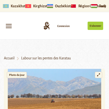
Kazakhstan
Kirghizstan
Ouzbékistan
Région Ouïghoure
Tadjik
S’abonner
Connexion
Accueil
Labour sur les pentes des Karatau
Photo du jour