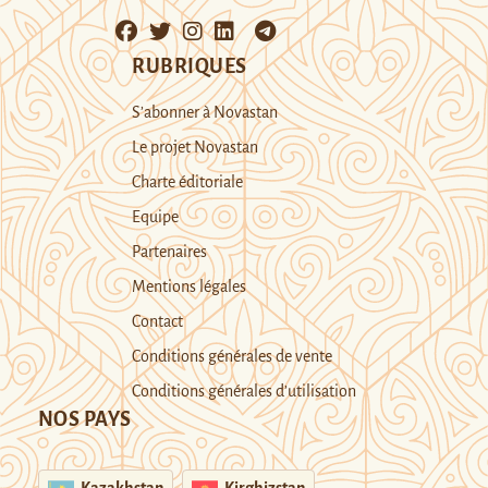
RUBRIQUES
S’abonner à Novastan
Le projet Novastan
Charte éditoriale
Equipe
Partenaires
Mentions légales
Contact
Conditions générales de vente
Conditions générales d’utilisation
NOS PAYS
Kazakhstan
Kirghizstan