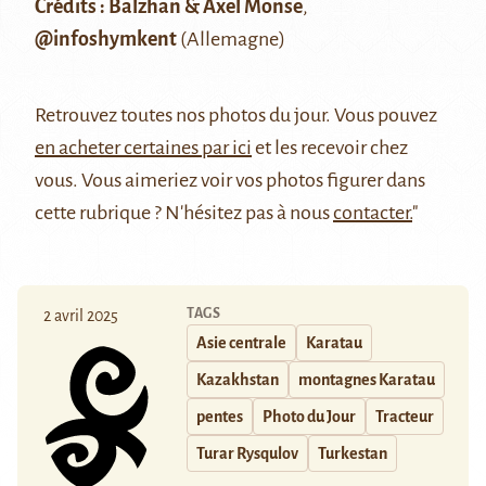
Crédits : Balzhan & Axel Monse
,
@infoshymkent
(Allemagne)
Retrouvez
toutes nos photos du jour
. Vous pouvez
en acheter certaines par ici
et les recevoir chez
vous. Vous aimeriez voir vos photos figurer dans
cette rubrique ? N'hésitez pas à nous
contacter.
"
TAGS
2 avril 2025
Asie centrale
Karatau
Kazakhstan
montagnes Karatau
pentes
Photo du Jour
Tracteur
Turar Rysqulov
Turkestan