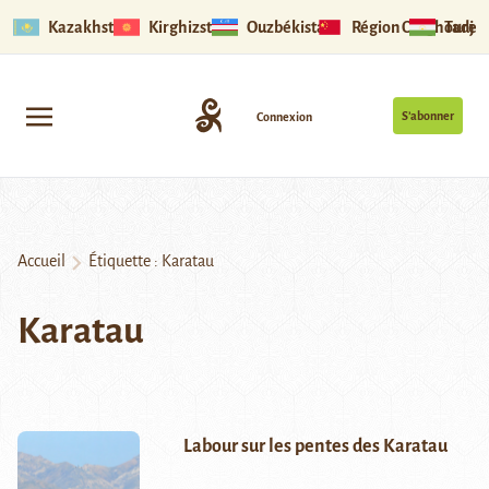
Kazakhstan
Kirghizstan
Ouzbékistan
Région Ouïghoure
Tadjik
S’abonner
Connexion
Accueil
Étiquette :
Karatau
Karatau
Labour sur les pentes des Karatau