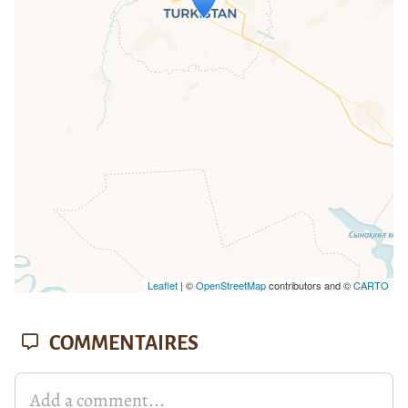
If you see this after your page is
loaded completely, leafletJS files are
missing.
Leaflet
| ©
OpenStreetMap
contributors and ©
CARTO
COMMENTAIRES