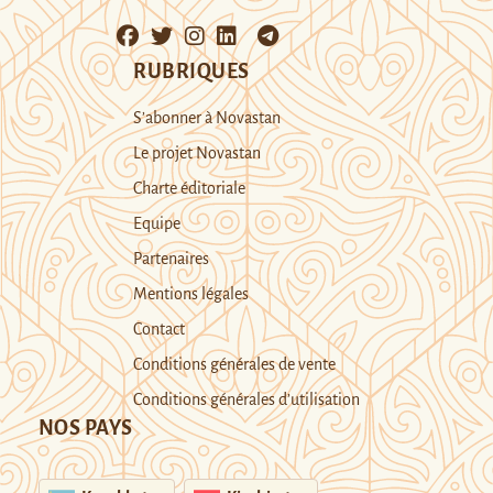
RUBRIQUES
S’abonner à Novastan
Le projet Novastan
Charte éditoriale
Equipe
Partenaires
Mentions légales
Contact
Conditions générales de vente
Conditions générales d’utilisation
NOS PAYS