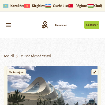
Kazakhstan
Kirghizstan
Ouzbékistan
Région Ouïghoure
Tadjik
S’abonner
Connexion
Accueil
Musée Ahmed Yasavi
Photo du jour