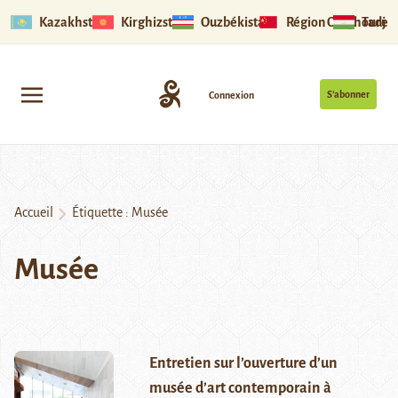
Kazakhstan
Kirghizstan
Ouzbékistan
Région Ouïghoure
Tadjik
S’abonner
Connexion
Accueil
Étiquette :
Musée
Musée
Entretien sur l’ouverture d’un
musée d’art contemporain à