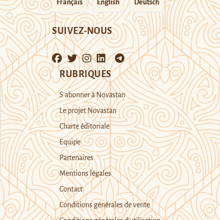
Français
English
Deutsch
SUIVEZ-NOUS
RUBRIQUES
S’abonner à Novastan
Le projet Novastan
Charte éditoriale
Equipe
Partenaires
Mentions légales
Contact
Conditions générales de vente