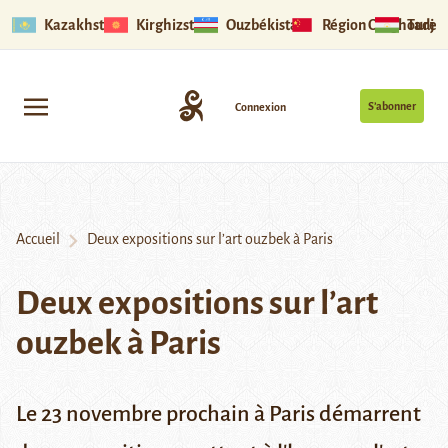
Kazakhstan
Kirghizstan
Ouzbékistan
Région Ouïghoure
Tadjik
S’abonner
Connexion
Accueil
Deux expositions sur l’art ouzbek à Paris
Deux expositions sur l’art
ouzbek à Paris
Le 23 novembre prochain à Paris démarrent