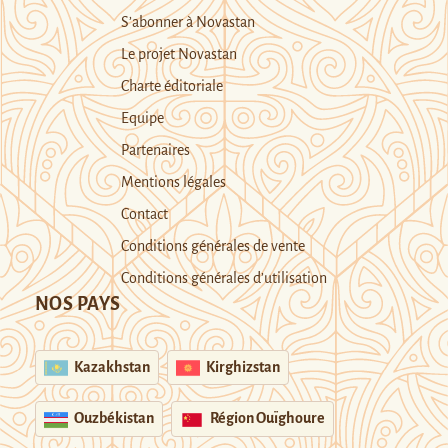
S’abonner à Novastan
Le projet Novastan
Charte éditoriale
Equipe
Partenaires
Mentions légales
Contact
Conditions générales de vente
Conditions générales d’utilisation
NOS PAYS
Kazakhstan
Kirghizstan
Ouzbékistan
Région Ouïghoure