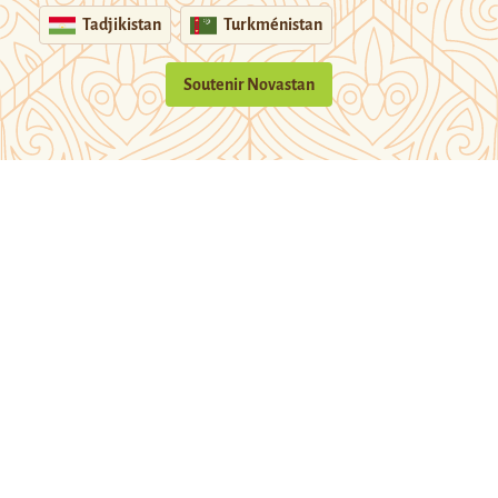
Tadjikistan
Turkménistan
Soutenir Novastan