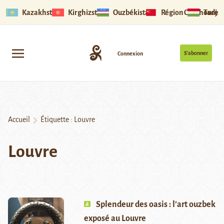
Kazakhstan
Kirghizstan
Ouzbékistan
Région Ouïghoure
Tadjik
S’abonner
Connexion
Accueil
Étiquette :
Louvre
Louvre
Splendeur des oasis : l’art ouzbek
exposé au Louvre