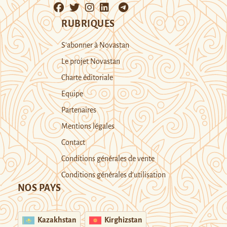
RUBRIQUES
S’abonner à Novastan
Le projet Novastan
Charte éditoriale
Equipe
Partenaires
Mentions légales
Contact
Conditions générales de vente
Conditions générales d’utilisation
NOS PAYS
Kazakhstan
Kirghizstan