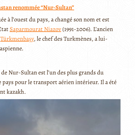
khstan renommée “Nur-Sultan”
ée à l’ouest du pays, a changé son nom et est
Etat
Saparmourat Niazov
(1991-2006). L’ancien
e
Türkmenbaşy
, le chef des Turkmènes, a lui-
aspienne.
de Nur-Sultan est l’un des plus grands du
pays pour le transport aérien intérieur. Il a été
nt kazakh.