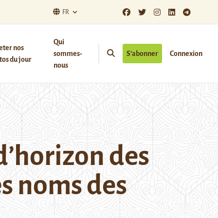
FR
Qui
eter nos
sommes-
S’abonner
Connexion
os du jour
nous
d’horizon des
les noms des