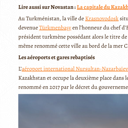
Lire aussi sur Novastan :
La capitale du Kaza
Au Turkménistan, la ville de
Krasnovodosk
situ
devenue
Türkmenbaşy
en l’honneur du chef d’
président turkmène possédant alors le titre d
même renommé cette ville au bord de la mer C
Les aéroports et gares rebaptisés
L’
aéroport international Nursultan-Nazarbaïev
Kazakhstan et occupe la deuxième place dans le 
renommé en 2017 par le décret du gouverneme