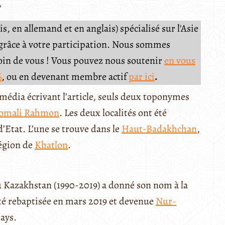
?
, en allemand et en anglais) spécialisé sur l'Asie
e grâce à votre participation. Nous sommes
soin de vous ! Vous pouvez nous soutenir
en vous
%
, ou en devenant membre actif
par ici
.
 média écrivant l’article, seuls deux toponymes
omali Rahmon
. Les deux localités ont été
tat. L’une se trouve dans le
Haut-Badakhchan
,
région de
Khatlon
.
u Kazakhstan (1990-2019) a donné son nom à la
été rebaptisée en mars 2019 et devenue
Nur-
ays.