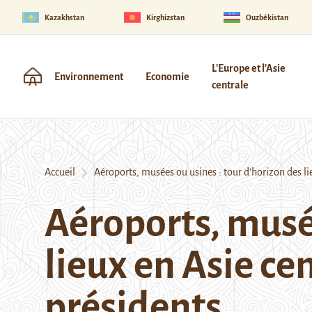
Kazakhstan
Kirghizstan
Ouzbékistan
L'Europe et l'Asie
Environnement
Economie
centrale
Accueil
Aéroports, musées ou usines : tour d’horizon des lie
Aéroports, musée
lieux en Asie ce
présidents