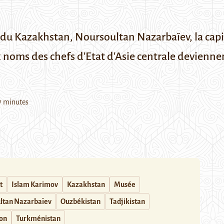
 du Kazakhstan, Noursoultan Nazarbaïev, la cap
noms des chefs d'Etat d'Asie centrale deviennen
7 minutes
t
Islam Karimov
Kazakhstan
Musée
ltan Nazarbaïev
Ouzbékistan
Tadjikistan
ion
Turkménistan