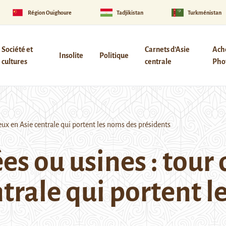
Région Ouïghoure
Tadjikistan
Turkménistan
Société et
Carnets d’Asie
Ach
Insolite
Politique
cultures
centrale
Phot
ux en Asie centrale qui portent les noms des présidents
s ou usines : tour 
ntrale qui portent 